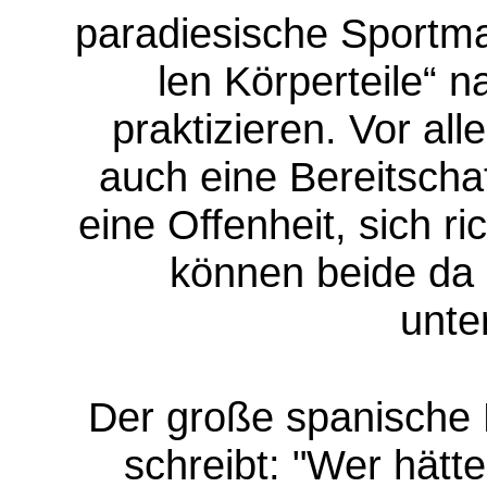
para­diesische Sportma
len Körperteile“ n
praktizieren. Vor all
auch eine Be­reit­sch
eine Offen­heit, sich r
können beide da n
unt
Der große spanische 
schreibt: "Wer hätt